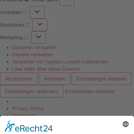
Vorlieben
Statistiken
Marketing
Optionen verwalten
Dienste verwalten
Verwalten von {vendor_count}-Lieferanten
Lese mehr über diese Zwecke
Akzeptieren
Ablehnen
Einstellungen ansehen
Einstellungen speichern
Einstellungen ansehen
Privacy Policy
Skip to
Impressum
content