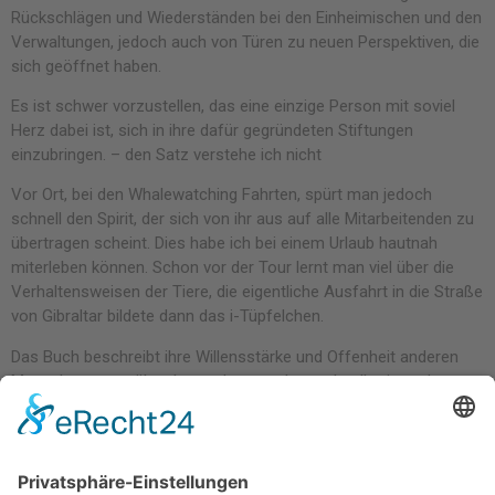
Rückschlägen und Wiederständen bei den Einheimischen und den
Verwaltungen, jedoch auch von Türen zu neuen Perspektiven, die
sich geöffnet haben.
Es ist schwer vorzustellen, das eine einzige Person mit soviel
Herz dabei ist, sich in ihre dafür gegründeten Stiftungen
einzubringen. – den Satz verstehe ich nicht
Vor Ort, bei den Whalewatching Fahrten, spürt man jedoch
schnell den Spirit, der sich von ihr aus auf alle Mitarbeitenden zu
übertragen scheint. Dies habe ich bei einem Urlaub hautnah
miterleben können. Schon vor der Tour lernt man viel über die
Verhaltensweisen der Tiere, die eigentliche Ausfahrt in die Straße
von Gibraltar bildete dann das i-Tüpfelchen.
Das Buch beschreibt ihre Willensstärke und Offenheit anderen
Menschen gegenüber, Lesende verstehen schnell, wieso das
Projekt letztendlich auch erfolgreich wurde. Nicht zuletzt durch
das Mantra „durchhalten, Katharina, es kommt schon gut, du
musst nur daran glauben“, welches sich wie ein roter Faden
durch das Buch zieht. Eine authentische, motivierende und tolle