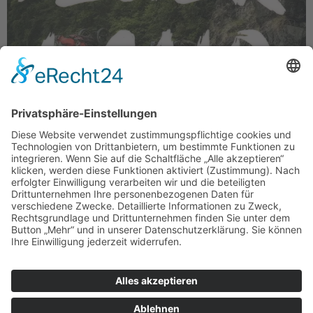
Dass man in ungläubige Gesichter sieht, wenn man mit
dem Stand-up-Paddleboard auf der Zugspitze steht,
kann sich sicherlich jeder gut vorstellen. Warum sollte
man das auch machen? Christo Foerster hat sich die
Zugspitze als Startpunkt für sein neues Abenteuer
ausgewählt. Er möchte mit dem SUP nach Sylt. In
seinem Buch „Abenteuerland“ beschreibt Foerster
eindrucksvoll und […]
Impressum
|
Datenschutzerklärung
|
Barrierefreiheit