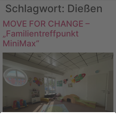
Schlagwort:
Dießen
MOVE FOR CHANGE –
„Familientreffpunkt
MiniMax“