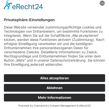
Das zweite Projekt, welches ich mit meiner Aktion
„MOVE FOR CHANGE“ unterstütze, ist der
„Familientreffpunkt MiniMax“. Der Familientreffpunkt
MiniMax befindet sich in Landsberg am Lech, gehört
aber auch zur Einrichtung des SOS Kinderdorfes
Dießen. Ich habe im Vorfeld schon einige Infos über die
vielfältigen Aufgaben am Standort bekommen, wollte
mich aber davon auch einmal persönlich […]
Impressum
|
Datenschutzerklärung
|
Barrierefreiheit
Zustimmung verwalten