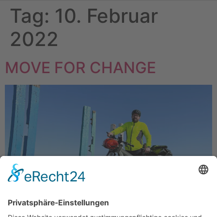
Tag:
10. Februar
2022
MOVE FOR CHANGE
Die Geschichte von „Sylt zu Fuß“ in 2017 bekommt eine