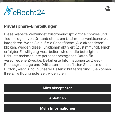
Bislang hatte ich immer nur kleinere Tagestouren oder
Bergwanderungen unternommen. Erfahrung mit
Fernwandern? Fehlanzeige! Auf zu neuen Ufern, habe ich
mir gedacht und überlegt: Wo soll es eigentlich
hingehen? Nach etwas hin und her war das Ziel dann
schnell gefunden—Sylt. Die Sansibar, um genau zu sein.
Dort könnte ich mich dann mit einem Kaltgetränk
belohnen. […]
Impressum
|
Datenschutzerklärung
|
Barrierefreiheit