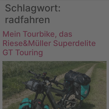
Schlagwort:
radfahren
Mein Tourbike, das
Riese&Müller Superdelite
GT Touring