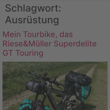
Schlagwort:
Ausrüstung
Mein Tourbike, das
Riese&Müller Superdelite
GT Touring