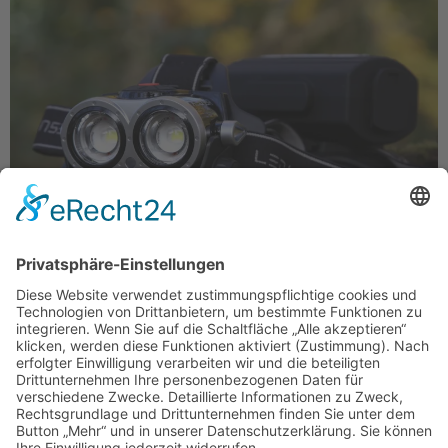
Go Fast. Be Extreme. Auf den ersten Blick könnte man
meinen, C3PO von Star Wars hätte beim Produktdesign
und der Namensgebung Pate gestanden. Die getestete
Kopflampe hört auf den Namen „XEO 19R“ und schon
nach Öffnen des Reisverschlusses der gefütterten
Nylontasche blickt man in die zwei kraftvollen LEDs (X-
LENS Technology). Mit dem ersten Handgriff spürt […]