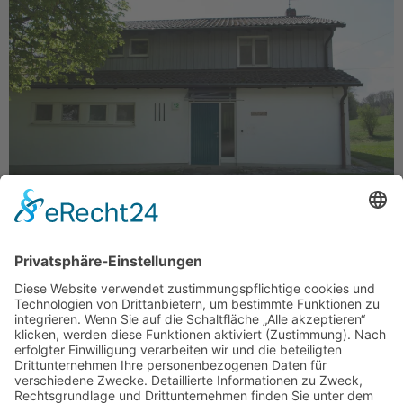
Das SOS Kinderdorf in Dießen am Ammersee ist das
erste und mit seinen über 60 Jahren auch zugleich das
älteste SOS Kinderdorf in Deutschland. Bei einer
Besichtigung Ende letzten Jahres hatte ich die
Möglichkeit, mir SOS Kinderdorf vor Ort anzusehen.
Eine Mitarbeiterin führte uns durch das Dorf und hat uns
beschrieben, wie u.a. der Tagesablauf […]
Weiter
→